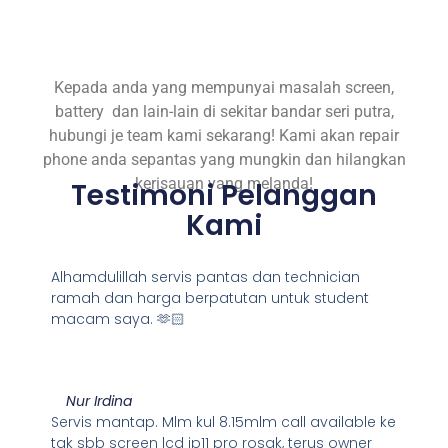
Kepada anda yang mempunyai masalah screen,
battery dan lain-lain di sekitar bandar seri putra,
hubungi je team kami sekarang! Kami akan repair
phone anda sepantas yang mungkin dan hilangkan
kerisauan yang melanda!
Testimoni Pelanggan
Kami
Alhamdulillah servis pantas dan technician
ramah dan harga berpatutan untuk student
macam saya. 🫶🏻
Nur Irdina
Servis mantap. Mlm kul 8.15mlm call available ke
tak sbb screen lcd ip11 pro rosak, terus owner