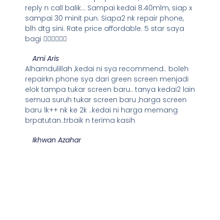
reply n call balik... Sampai kedai 8.40mlm, siap x
sampai 30 minit pun. Siapa2 nk repair phone,
blh dtg sini. Rate price affordable. 5 star saya
bagi 👍🏻👍🏻👍🏻
Ami Aris
Alhamdulillah ,kedai ni sya recommend.. boleh
repairkn phone sya dari green screen menjadi
elok tampa tukar screen baru.. tanya kedai2 lain
semua suruh tukar screen baru ,harga screen
baru 1k++ nk ke 2k ..kedai ni harga memang
brpatutan..trbaik n terima kasih
Ikhwan Azahar